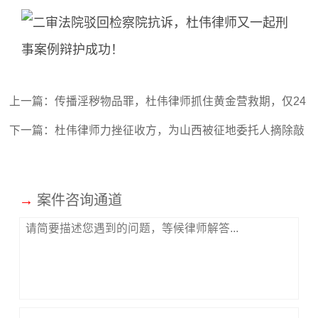
上一篇：
传播淫秽物品罪，杜伟律师抓住黄金营救期，仅24
天成功取保
下一篇：
杜伟律师力挫征收方，为山西被征地委托人摘除敲
诈冤帽，赢得应有补偿与正义
→
案件咨询通道