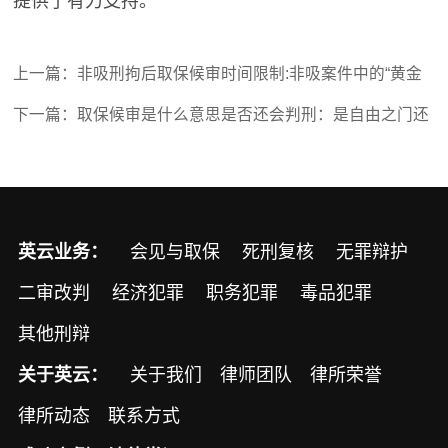
提供了有力支持。
上一篇：
非吸刑拘后取保候审时间限制:非吸案件中的“黄金
37天”
下一篇：
取保候审是什么意思是否还会判刑：是自由之门还
是判刑前奏?
英云业务：
会见与取保
死刑复核
无罪辩护
二审改判
经济犯罪
职务犯罪
毒品犯罪
其他刑辩
关于英云：
关于我们
律师团队
律所荣誉
律所动态
联系方式